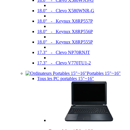
18.0" - Clevo X580WNS-G
18.0" - Clevo X580WNR-G
18.0" - Keynux X8RP557P
18.0" - Keynux X8RP556P
18.0" - Keynux X8RP555P
17.3" - Clevo NP70RNJT
17.3" - Clevo V770TU1-2
Portables 15"~16"
Tous les PC portables 15"~16"