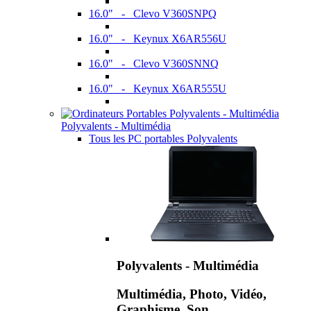
16.0" - Clevo V360SNPQ
16.0" - Keynux X6AR556U
16.0" - Clevo V360SNNQ
16.0" - Keynux X6AR555U
Polyvalents - Multimédia
Tous les PC portables Polyvalents
Polyvalents - Multimédia
Multimédia, Photo, Vidéo,
Graphisme, Son,