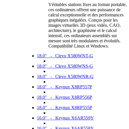
Véritables stations fixes au format portable,
ces ordinateurs offrent une puissance de
calcul exceptionnelle et des performances
graphiques inégalées. Conçus pour les
images virtuelles 3D (jeux vidéo, CAO,
architecture), le graphisme et le calcul
intensif, ces ordinateurs assemblés sur
mesure sont très modulaires et évolutifs.
Compatibilité Linux et Windows.
18.0" - Clevo X580WNT-G
18.0" - Clevo X580WNS-G
18.0" - Clevo X580WNR-G
18.0" - Keynux X8RP557P
18.0" - Keynux X8RP556P
18.0" - Keynux X8RP555P
16.0" - Keynux X6AR559Y
16.0" - Keynux X6AR558Y