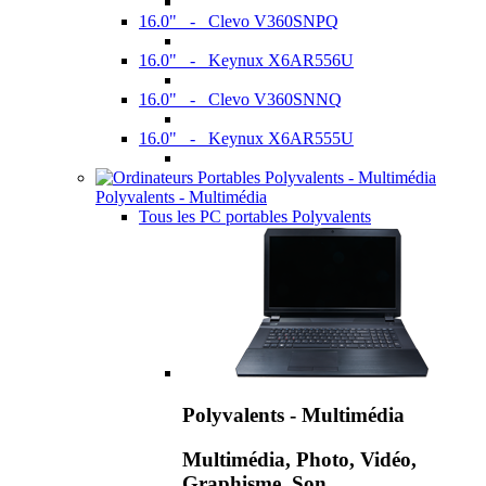
16.0" - Clevo V360SNPQ
16.0" - Keynux X6AR556U
16.0" - Clevo V360SNNQ
16.0" - Keynux X6AR555U
Polyvalents - Multimédia
Tous les PC portables Polyvalents
Polyvalents - Multimédia
Multimédia, Photo, Vidéo,
Graphisme, Son,