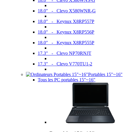
18.0" - Clevo X580WNS-G
18.0" - Clevo X580WNR-G
18.0" - Keynux X8RP557P
18.0" - Keynux X8RP556P
18.0" - Keynux X8RP555P
17.3" - Clevo NP70RNJT
17.3" - Clevo V770TU1-2
Portables 15"~16"
Tous les PC portables 15"~16"