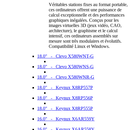
Véritables stations fixes au format portable,
ces ordinateurs offrent une puissance de
calcul exceptionnelle et des performances
graphiques inégalées. Conçus pour les
images virtuelles 3D (jeux vidéo, CAO,
architecture), le graphisme et le calcul
intensif, ces ordinateurs assemblés sur
mesure sont très modulaires et évolutifs.
Compatibilité Linux et Windows.
18.0" - Clevo X580WNT-G
18.0" - Clevo X580WNS-G
18.0" - Clevo X580WNR-G
18.0" - Keynux X8RP557P
18.0" - Keynux X8RP556P
18.0" - Keynux X8RP555P
16.0" - Keynux X6AR559Y
16.0" - Keynux X6AR558Y