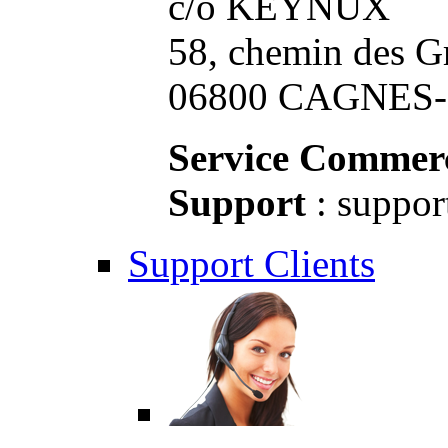
c/o KEYNUX
58, chemin des G
06800 CAGNES-S
Service Commerc
Support
: suppor
Support Clients