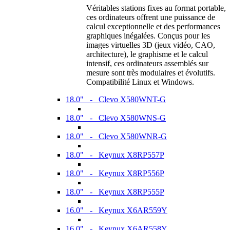
Véritables stations fixes au format portable,
ces ordinateurs offrent une puissance de
calcul exceptionnelle et des performances
graphiques inégalées. Conçus pour les
images virtuelles 3D (jeux vidéo, CAO,
architecture), le graphisme et le calcul
intensif, ces ordinateurs assemblés sur
mesure sont très modulaires et évolutifs.
Compatibilité Linux et Windows.
18.0" - Clevo X580WNT-G
18.0" - Clevo X580WNS-G
18.0" - Clevo X580WNR-G
18.0" - Keynux X8RP557P
18.0" - Keynux X8RP556P
18.0" - Keynux X8RP555P
16.0" - Keynux X6AR559Y
16.0" - Keynux X6AR558Y