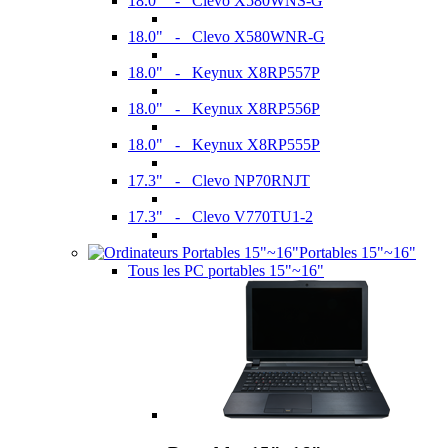
18.0" - Clevo X580WNS-G
18.0" - Clevo X580WNR-G
18.0" - Keynux X8RP557P
18.0" - Keynux X8RP556P
18.0" - Keynux X8RP555P
17.3" - Clevo NP70RNJT
17.3" - Clevo V770TU1-2
Portables 15"~16"
Tous les PC portables 15"~16"