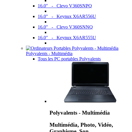
16.0" - Clevo V360SNPQ
16.0" - Keynux X6AR556U
16.0" - Clevo V360SNNQ
16.0" - Keynux X6AR555U
Polyvalents - Multimédia
Tous les PC portables Polyvalents
Polyvalents - Multimédia
Multimédia, Photo, Vidéo,
Graphisme, Son,