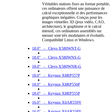
Véritables stations fixes au format portable,
ces ordinateurs offrent une puissance de
calcul exceptionnelle et des performances
graphiques inégalées. Conçus pour les
images virtuelles 3D (jeux vidéo, CAO,
architecture), le graphisme et le calcul
intensif, ces ordinateurs assemblés sur
mesure sont très modulaires et évolutifs.
Compatibilité Linux et Windows.
18.0" - Clevo X580WNT-G
18.0" - Clevo X580WNS-G
18.0" - Clevo X580WNR-G
18.0" - Keynux X8RP557P
18.0" - Keynux X8RP556P
18.0" - Keynux X8RP555P
16.0" - Keynux X6AR559Y
16.0" - Keynux X6AR558Y