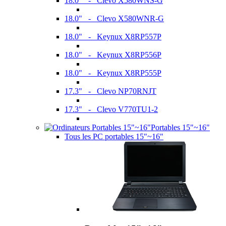
18.0" - Clevo X580WNS-G
18.0" - Clevo X580WNR-G
18.0" - Keynux X8RP557P
18.0" - Keynux X8RP556P
18.0" - Keynux X8RP555P
17.3" - Clevo NP70RNJT
17.3" - Clevo V770TU1-2
Portables 15"~16"
Tous les PC portables 15"~16"