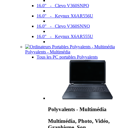
16.0" - Clevo V360SNPQ
16.0" - Keynux X6AR556U
16.0" - Clevo V360SNNQ
16.0" - Keynux X6AR555U
Polyvalents - Multimédia
Tous les PC portables Polyvalents
Polyvalents - Multimédia
Multimédia, Photo, Vidéo,
Graphisme, Son,