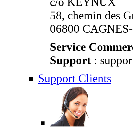
c/o KEYNUX
58, chemin des G
06800 CAGNES-S
Service Commerc
Support
: suppor
Support Clients