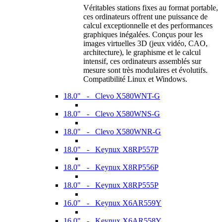
Véritables stations fixes au format portable,
ces ordinateurs offrent une puissance de
calcul exceptionnelle et des performances
graphiques inégalées. Conçus pour les
images virtuelles 3D (jeux vidéo, CAO,
architecture), le graphisme et le calcul
intensif, ces ordinateurs assemblés sur
mesure sont très modulaires et évolutifs.
Compatibilité Linux et Windows.
18.0" - Clevo X580WNT-G
18.0" - Clevo X580WNS-G
18.0" - Clevo X580WNR-G
18.0" - Keynux X8RP557P
18.0" - Keynux X8RP556P
18.0" - Keynux X8RP555P
16.0" - Keynux X6AR559Y
16.0" - Keynux X6AR558Y