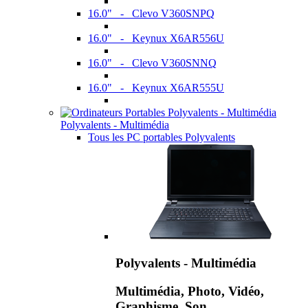
16.0" - Clevo V360SNPQ
16.0" - Keynux X6AR556U
16.0" - Clevo V360SNNQ
16.0" - Keynux X6AR555U
Polyvalents - Multimédia
Tous les PC portables Polyvalents
Polyvalents - Multimédia
Multimédia, Photo, Vidéo,
Graphisme, Son,