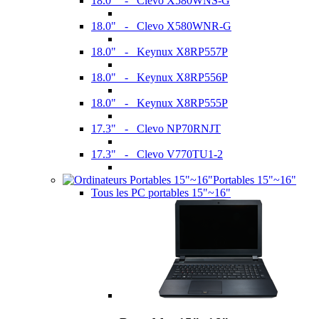
18.0" - Clevo X580WNS-G
18.0" - Clevo X580WNR-G
18.0" - Keynux X8RP557P
18.0" - Keynux X8RP556P
18.0" - Keynux X8RP555P
17.3" - Clevo NP70RNJT
17.3" - Clevo V770TU1-2
Portables 15"~16"
Tous les PC portables 15"~16"