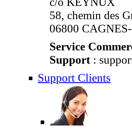
c/o KEYNUX
58, chemin des G
06800 CAGNES-S
Service Commerc
Support
: suppor
Support Clients