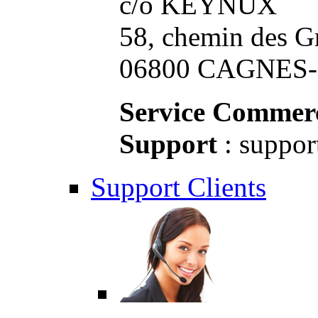
c/o KEYNUX
58, chemin des G
06800 CAGNES-S
Service Commerc
Support
: suppor
Support Clients