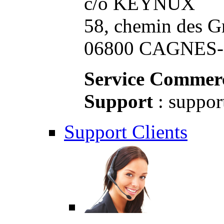
c/o KEYNUX
58, chemin des G
06800 CAGNES-S
Service Commerc
Support
: suppor
Support Clients